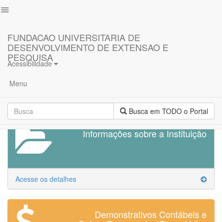
menu
FUNDACAO UNIVERSITARIA DE
Principal
DESENVOLVIMENTO DE EXTENSAO E
PESQUISA
PORTAL DA
Acessibilidade
Projetos,
Convênios
TRANSPARÊNCIA
Menu
e
Contratos
Busca em TODO o Portal
Repasses
de
Informações sobre a Instituição
Custos
Operacionais
Balanço
Patrimonial
Acesse os detalhes
Demonstração
das
Demonstrativos Contábeis e
Mutações