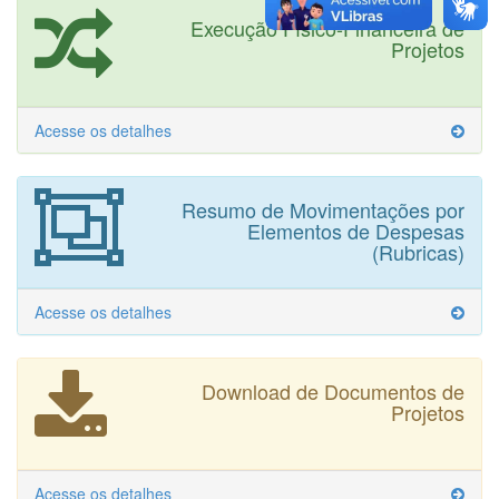
de
Eficiência
Execução Físico-Financeira de
Projetos
Informações
sobre
a
Acesse os detalhes
Instituição
Perguntas
Resumo de Movimentações por
Frequentes
Elementos de Despesas
(Rubricas)
Fechar
Menu
Acesse os detalhes
Download de Documentos de
Projetos
Acesse os detalhes