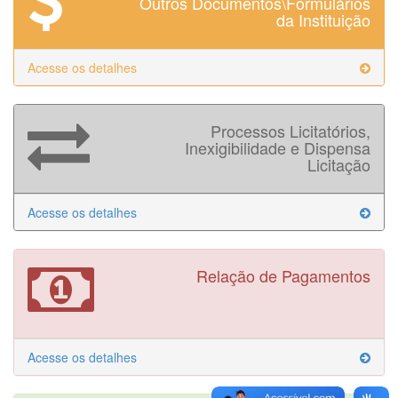
Outros Documentos\Formulários
do
da Instituição
Patrimônio
Líquido
Acesse os detalhes
Demonstração
do
Resultado
Processos Licitatórios,
do
Inexigibilidade e Dispensa
Exercício
Licitação
Fluxo
de
Acesse os detalhes
Caixa
Notas
Relação de Pagamentos
Explicativas
Relatório
Auditoria
Acesse os detalhes
Relatório