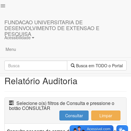
menu
FUNDACAO UNIVERSITARIA DE
Principal
DESENVOLVIMENTO DE EXTENSAO E
PESQUISA
PORTAL DA
Acessibilidade
Projetos,
Convênios
TRANSPARÊNCIA
Menu
e
Contratos
Busca em TODO o Portal
Repasses
de
Relatório Auditoria
Custos
Operacionais
Balanço
Selecione o(s) filtros de Consulta e pressione o
Patrimonial
botão CONSULTAR
Demonstração
das
Mutações