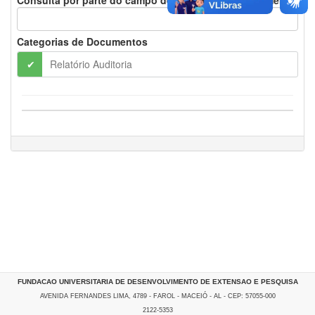
Consulta por parte do campo de descrição do documento
do
Patrimônio
Líquido
Categorias de Documentos
Relatório Auditoria
Demonstração
do
Resultado
do
Exercício
Fluxo
de
Caixa
Notas
Explicativas
Relatório
Auditoria
FUNDACAO UNIVERSITARIA DE DESENVOLVIMENTO DE EXTENSAO E PESQUISA
AVENIDA FERNANDES LIMA, 4789 - FAROL - MACEIÓ - AL - CEP: 57055-000
Relatório
2122-5353